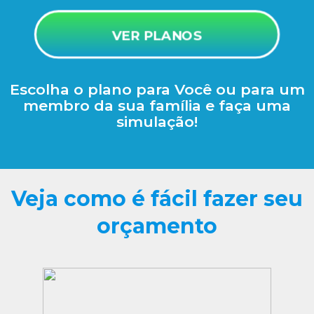
VER PLANOS
Escolha o plano para Você ou para um
membro da sua família e faça uma
simulação!
Veja como é fácil fazer seu
orçamento