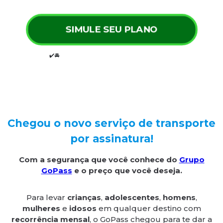
SIMULE SEU PLANO
✔️🚘
Planos mensais a partir de R$ 300,00
Chegou o novo serviço de transporte
por assinatura!
Com a segurança que você conhece do
Grupo
GoPass
e o preço que você deseja.
Para levar
crianças
,
adolescentes
,
homens
,
mulheres
e
idosos
em qualquer destino com
recorrência mensal
, o GoPass chegou para te dar a