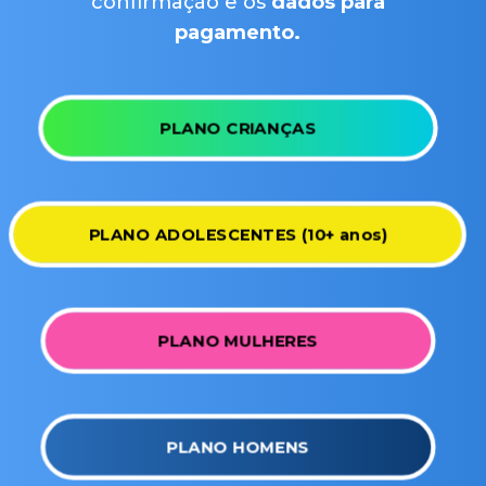
confirmação e os
dados para
pagamento.
PLANO CRIANÇAS
PLANO ADOLESCENTES (10+ anos)
PLANO MULHERES
PLANO HOMENS