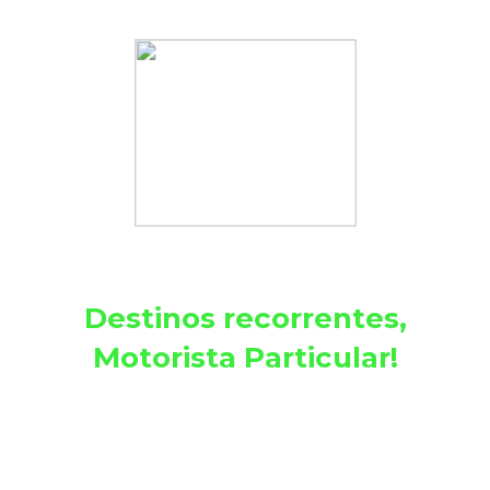
Destinos recorrentes,
Motorista Particular!
Seja assinante
e conte com um
motorista
exclusivo
para seus
destinos recorrentes.